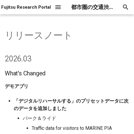
都市圏の交通渋滞対策
Fujitsu Research Portal
検
索
リリースノート
2026.03
コンセプト＆ナビゲーション
を
初
アプリ紹介
What's Changed
2026.03
期
アプリ操作マニュアル
デモアプリ
What's Changed
化
データ作成マニュアル
データ生成ツール
デモアプリ
2026.01
制限事項
「デジタルリハーサルする」のプリセットデータに次
のデータを追加しました
What's Changed
パーク＆ライド
Traffic data for visitors to MARINE PIA
デモアプリ