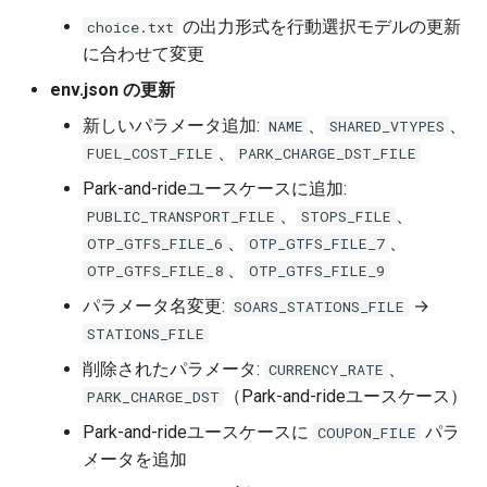
の出力形式を行動選択モデルの更新
choice.txt
に合わせて変更
env.json の更新
新しいパラメータ追加:
、
、
NAME
SHARED_VTYPES
、
FUEL_COST_FILE
PARK_CHARGE_DST_FILE
Park-and-rideユースケースに追加:
、
、
PUBLIC_TRANSPORT_FILE
STOPS_FILE
、
、
OTP_GTFS_FILE_6
OTP_GTFS_FILE_7
、
OTP_GTFS_FILE_8
OTP_GTFS_FILE_9
パラメータ名変更:
→
SOARS_STATIONS_FILE
STATIONS_FILE
削除されたパラメータ:
、
CURRENCY_RATE
（Park-and-rideユースケース）
PARK_CHARGE_DST
Park-and-rideユースケースに
パラ
COUPON_FILE
メータを追加