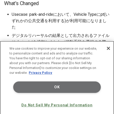
What's Changed
Usecase: park-and-rideにおいて、Vehicle Typeにpt(い
ずれかの公共交通を利用する)が利用可能になりまし
た
デジタルリハーサルの結果として出力されるファイル
にchoice.txtを追加しました（移動手段を選択する際
の選択肢と選択結果を出力します）
We use cookies to improve your experience on our website,
to personalize content and ads and to analyze our traffic.
プリセットデータのシミュレーション結果について、
You have the right to opt-out of our sharing information
エンジンのアップデートに伴いシミュレーション結果
about you with our partners. Please click [Do Not Sell My
Personal Information] to customize your cookie settings on
が更新されました
our website.
Privacy Policy
OK
次
コンセプト＆ナビゲーション
Do Not Sell My Personal Information
Copyright © 2024-2026 Fujitsu Limited
Made with
Material for MkDocs