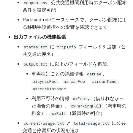
: 公共交通機関利用時のクーポン配布
coupon.csv
条件を設定可能
Park-and-rideユースケースで、クーポン配布によ
る移動手段選択への影響を確認できます
出力ファイルの機能拡張
に
フィールドを追加（公
states.txt
tripInfo
共交通の便名）
に以下のフィールドを追加:
output.txt
車両種別ごとの詳細情報:
、
carFee
、
、
、
bicycleFee
aircarFee
aircarTime
aircarDistance
利用不可時の情報:
（借りれなかっ
xxEmpty
た場合の料金）、
（満車時の
xxParkingFull
料金）、
（満員時の料金）
xxFull
と
に公共
current-usage.txt
total-usage.txt
交通と停留所の状況を追加